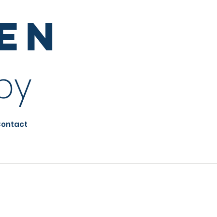
sen
py
ontact