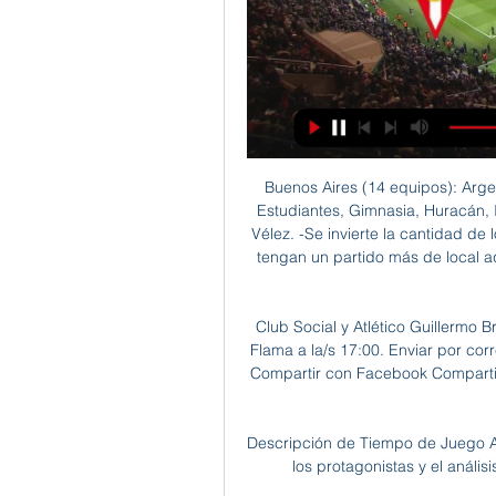
Buenos Aires (14 equipos): Argentinos, Arsenal, Banfield, Boca, Defensa y Justicia, Estudiantes, Gimnasia, Huracán, Independiente, Lanús, Racing, River, San Lorenzo y Vélez. -Se invierte la cantidad de localías con respecto al último torneo, buscando que tengan un partido más de local aquellos equipos que tuvieron uno más de visitante y viceversa.

Club Social y Atlético Guillermo Brown de Puerto Madryn Coach 2017 Publicadas por Flama a la/s 17:00. Enviar por correo electrónico Escribe un blog Compartir con Twitter Compartir con Facebook Compartir en Pinterest.. Santamarina (4) Sarmiento (3) SD (1) Signia (1).

Descripción de Tiempo de Juego Asturias, SONIDOS Real Oviedo 0-0 Málaga los goles, los protagonistas y el análisis del Real Oviedo 0 - 0 Málaga. Mostrar Ocultar

Grupo D: Colombia, Japón, Alemania y España . Programa del Mundial Sub-19 de Baloncesto Femenino 2019. Las horas se refieren a España. Sábado 20 de julio.. Mundial Baloncesto Femenino U19 Tailandia 2019 En Directo. A medida que los partidos terminan, quedan disponibles en diferido.

Ver el partido de Alavés - Huesca en directo gratis en Internet. Vive el fútbol de LaLiga Santander en directo desde La Provincia - Diario de Las Palmas.

Leones de Yucatán derrotó esta noche por pizarra de 2-1 a Piratas de Campeche, para evitar así la barrida en esta serie de fin de semana, en la recta final de la campaña 2017 de la Liga Mexicana de Beisbol (LMB).

Diablos Rojos - Tigres de Quintana Roo en vivo: LMB, Juego 4 - AS. Hace 3 días. Sigue la retransmisión del Diablos vs Tigres, cuarto juego de los playoffs de la LMB que se llevará a cabo este sábado 7 de septiembre a las. mexico.as.com

Pese a ello, Once Caldas intentó hacer daño con un incisivo Johan Arango en el frente de ataque y un Edder Farías que siempre generaba peligro en la defensa. Pasto recurrió a fortalecer su defensa y sorprender al rival en el contragolpe. El equipo de Maturana tuvo …

Carabobo Fútbol Club en un disputado encuentro con garra y esfuerzo logró cumplir su objetivo. Tras vencer ante Llaneros de Guanare EF con marcador de 3-1 en el Estadio Rafael Calles Pinto de Guanare por la séptima jornada del Torneo Clausura 2019.

Dónde ver en directo online Sporting Gijón vs. Albacete de 1 nov 2022 — Igual que ha sucedido en las últimas temporadas, el fútbol en España partido a la semana que se puede ver por GOL.. Más allá de eso, la ...

Ver el infográfico sobre FC Famalicao vs Academica Coimbra U23 - Sporticos.com - es un servicio web que presenta la información de los partidos de futbol por medio de atractivos infográficos

Albacete Balompié en directo online, partidos en TV hoy LaLiga 2 · 1 mar. 13:30. Sporting Gijon. Albacete. bet365 · 9 mar. 09:15. Albacete. Real Oviedo · Sporting Gijon vs Albacete. Publi. 0:00:00. bet365. Live ...

Acaban los primeros 15 minutos de la primera parte de la prórroga en el Sporting de Gijón (1) - (1) Numancia. 104' Falta cometida por Dani Nieto (Numancia). 104' Isma López (Sporting de Gijón) ha sido objeto de falta. 103' El juego queda parado por una falta sobre Carlos Castro (Sporting de Gijón).

Madagascar es un himno a la amistad dedicado a un público de todas las edades, una travesía oceánica que llevará a los espectadores desde la jungla urbana de los rascacielos de Nueva York hasta las playas de la maravillosa isla africana. El crédito acumulado en tu cuenta y los códigos promocionales no son aplicables en esta compra.

Timo Juusela está en Facebook. Únete a Facebook para conectar con Timo Juusela y otras personas que tal vez conozcas. Facebook da a la gente el poder de...

Este Blog y los contenidos que en él se albergan están protegidos por la legislación vigente en materia de propiedad intelectual. Se prohíbe expresamente la copia, modificación, reproducción, descarga, transmisión, distribución o transformación de los contenidos de la …

Fútbol Real Sporting de Gijón vs Albacete Ba