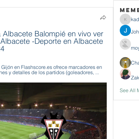
Mem
ka
kadamr
Jo
a Albacete Balompié en vivo ver 
Albacete -Deporte en Albacete 
24
moy
Ch
 Gijón en Flashscore.es ofrece marcadores en 
nes y detalles de los partidos (goleadores, ...
Zak
See All 