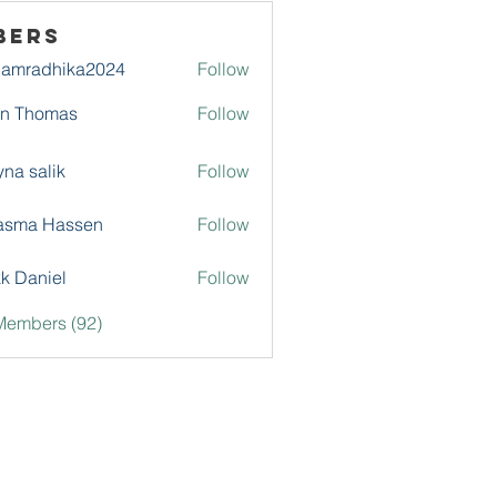
bers
damradhika2024
Follow
adhika2024
hn Thomas
Follow
na salik
Follow
asma Hassen
Follow
k Daniel
Follow
Members (92)