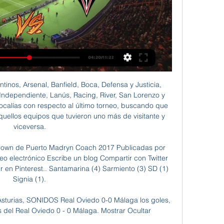
lompié 1/03 Cómo ver el partido? La transmisión legal del partido en excelente calidad pronto estará disponible a través del enlace. Solo necesita: 1. Seguir el enlace.

Martin Rafael Mendoza Delgado está en Facebook. Únete a Facebook para conectar con Martin Rafael Mendoza. Caribe Elige, Jorge Luis Lopez Palomino, Nolvi Luz, Caribe En Linea, Interesting World, Sergio. Elma Rosa Ospina Peña, Yeikol David Barranco Ruiz, Estela R. Arquez Sequea, Yolita Lozada Acuña, Alberto Ospino Perea.

Últimas noticias sobre los Verdolagas: su fútbol, opinión, equipo, partidos, refuerzos, calendario, jugadores. Todo acá y desde los principales medios.

Hasta aquí el relato del partido. Pueden leer aquí la crónica del Bélgica-Estados Unidos. Gracias por su atención y buenas noches. Bélgica se clasifica para cuartos de final. Se enfrentará a Argentina el próximo sábado. Han sido superiores a Estados Unidos, que al …

Últimas noticias de Monagas SC vs Llaneros. Mantente informado con las últimas noticias, videos y fotos de Monagas SC vs Llaneros que te brinda Univision | TUDN

Fénix se despachó con una goleada contundente, 5:0 ante Cerro en el Estadio Luis Tróccoli. Leonardo Fernández, la figura del partido, anotó triplete. El albivioleta le cortó al albiceleste una racha de 15 encuentros sin perder. Fénix protagonizó un aluvión ofensivo en la Villa. Goleó 5:0 a Cerro y le cortó el invicto de quince […]

Casas en Venta en Limón, Costa Rica, 127 Casas en. Propiedad con Casa en Jiménez de Guápiles” Se vende hermosa propiedad con casa prácticamente nueva en Jiménez de Guápiles, Limón, de terreno tiene 1.446 m2. Propiedad abierta a negociaciones, se escuchan ofertas. Negociación directa con dueños, (Ver Más) Solicitar más.

En el día de ayer la Universidad firmó un nuevo convenio para incorporarse como miembros adherentes a la Fundación para la Incubación de Empresas (FIDE). También formaron parte del evento la Cámara de Industrias de la Salud de la Provincia de Córdoba (CAISAL) y la Cámara de Industrias Informáticas, Electrónicas y de Comunicaciones del.

SAN PEDRO.- El Ministerio de Obras Públicas informó sobre el inicio oficial del asfaltado sobre empedrado entre Guayaibi- Calle Bertoni, de 11,34

La Sociedad Deportiva Ejea es un club de fútbol español de la villa de Ejea de los Caballeros, en Zaragoza, Aragón. Fundado en 1927, compite actualmente en la Segunda División B de España . En junio de 2019 el club firma un acuerdo de filialidad con la Sociedad Deportiva Huesca.

Desde que Salamanca y Unionistas se fundaron con intención de homenajear el espíritu de la difunta Unión, son múltiples los altercados que se han producido entre aficionados y, lo que es peor, entre los mismos clubes. El último se produjo ayer domingo, en el derbi disputado en el Helmántico

Méjico Sub-20 en directo - Resultados de los partidos en vivo (Fútbol México) Puedes seguir la evolución la evolución de los marcadores Méjico Sub-20 (México) y recibir alertas en tiempo real sobre las principales acciones.

Ver Sporting de Gijón vs Albacete Balompié SAD el 03.03. Transmisión en vivo del partido de Sporting de Gijón contra Albacete Balompié SAD a partir del 03.03.2024. No hay transmisiones disponibles para este partido.

Tenis °Mell Reasco pierde ante Nadia Podoroska:. El Club Sport Emelec quedó eliminado de la Copa Libertadores en tanda de penales (4-2).. va por el título El quinteto del equipo de básquet ambateño jugará mañana la fase final de la Liga de Desarrollo U22.

En la Gran Guia Argentina encuentre a todos los proveedores y negocios dedicados a maquinas, herramientas, motores, equipos, repuestos y accesorios transmisiones en Capital Federal, Gran buenos Aires y el interior de Argentina.

Villa Dálmine cosechó un triunfazo por 2-1 en su visita frente a San Martin (Tucumán). Con este resultado los de Campana se treparon a la punta del Nacional B con 13 pts. y siguen dando que hablar.

Resultado Vida vs. Real Sociedad, Fútbol de Honduras, 19 de agosto, 2012. Resultado, marcador, goles, tarjetas, alineaciones, jugadores, árbitros, estadísticas.

¿Te lo perdiste? Revive los goles y el triunfo crema sobre Los Caimanes por la Copa Bicentenario [VIDEO] Universitario de Deportes ganó en Olmos, se metió en cuartos de final de la …

PERU VS POLONIA - MUNDIAL SUB 20 EN VIVO. Peru v Argentina - Group 2: 2017 FIVB Volleyball World Grand Prix. Perú vs Bulgaria Set 3 - Mundial Egipto U18. PERU VS ARGENTINA - CLASIFICACION AL MUNDIAL JAPON 2010. Perú ganó Copa Latina U20 tras reñido quinto set con Dominicana.

Guadalajara Basket, Guadalajara, Spain. 2.1K likes. Guadalajara Basket se creó en junio de 2011 como un club que trabaja, potencia y promociona la...

Real Sporting de Gijón: marcadores en directo, resultados La página del Real Sporting de Gijón en Flashscore.es ofrece marcadores en directo, resultados, clasificaciones y detalles de los partidos (goleadores, ...

Pronóstico Sporting Gijón Albacete | LaLiga 2 - 1/3/24 hace 1 día — Pronóstico Sporting Gijón vs Albacete del 1/3/24. Consejos, apuestas y estadísticas del partido de LaLiga 2 de nuestros expertos Fútbol.

Comparador de cuotas Estudiantes Rio Cuarto Guillermo Brown del 04/10/2019, disponibles en las mejores casas de apuestas para apostar en el Fútbol

Ayuda: Estás en la página de resultados del Dalstorps IF de la sección Fútbol/Suecia. MisMarcadores.com proporciona marcadores en directo del Dalstorps IF, resultados parciales y finales, clasificaciones y detalles de los partidos (goleadores, tarjetas, comparación de cuotas, etc.).

Albacete: TV, horario y cómo ver LaLiga Hypermotion online hace 11 horas — El encuentro entre Sporting y Albacete se podrá seguir en vivo online a través del directo de As.com actualizado al minuto. Desde una hora antes ...

Vuela desde Perú a Puerto Rico con LATAM y el mejor entretenimiento a bordo. Encuentra ofertas en pasajes desde Perú a Puerto Rico! Vuela desde Perú a Puerto Rico con LATAM y el mejor entretenimiento a bordo. test spanish es acc--label--skip Vuelos y Destinos. First Column.

Sello: Benfica Emblem (Portugal) (