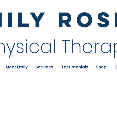
mily Ro
hysical Thera
Meet Emily
Services
Testimonials
Shop
C