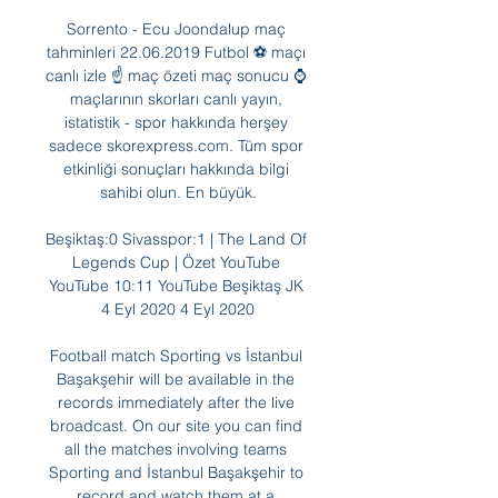
Sorrento - Ecu Joondalup maç 
tahminleri 22.06.2019 Futbol ⚽ maçı 
canlı izle ☝ maç özeti maç sonucu ⌚ 
maçlarının skorları canlı yayın, 
istatistik - spor hakkında herşey 
sadece skorexpress.com. Tüm spor 
etkinliği sonuçları hakkında bilgi 
sahibi olun. En büyük.

Beşiktaş:0 Sivasspor:1 | The Land Of 
Legends Cup | Özet YouTube 
YouTube 10:11 YouTube Beşiktaş JK 
4 Eyl 2020 4 Eyl 2020

Football match Sporting vs İstanbul 
Başakşehir will be available in the 
records immediately after the live 
broadcast. On our site you can find 
all the matches involving teams 
Sporting and İstanbul Başakşehir to 
record and watch them at a 