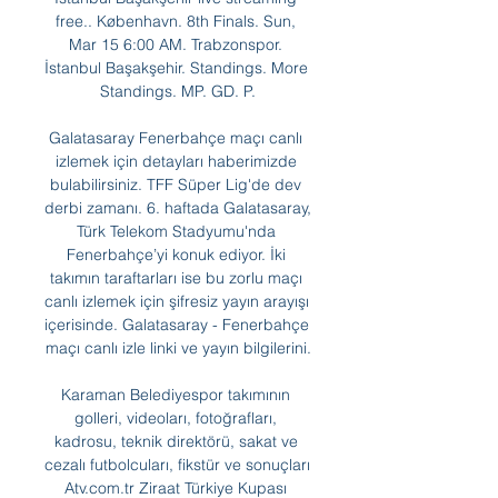
free.. København. 8th Finals. Sun, 
Mar 15 6:00 AM. Trabzonspor. 
İstanbul Başakşehir. Standings. More 
Standings. MP. GD. P.

Galatasaray Fenerbahçe maçı canlı 
izlemek için detayları haberimizde 
bulabilirsiniz. TFF Süper Lig'de dev 
derbi zamanı. 6. haftada Galatasaray, 
Türk Telekom Stadyumu'nda 
Fenerbahçe’yi konuk ediyor. İki 
takımın taraftarları ise bu zorlu maçı 
canlı izlemek için şifresiz yayın arayışı 
içerisinde. Galatasaray - Fenerbahçe 
maçı canlı izle linki ve yayın bilgilerini.

Karaman Belediyespor takımının 
golleri, videoları, fotoğrafları, 
kadrosu, teknik direktörü, sakat ve 
cezalı futbolcuları, fikstür ve sonuçları 
Atv.com.tr Ziraat Türkiye Kupası 