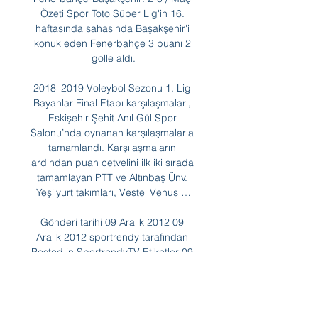
Özeti Spor Toto Süper Lig'in 16. 
haftasında sahasında Başakşehir'i 
konuk eden Fenerbahçe 3 puanı 2 
golle aldı.

2018–2019 Voleybol Sezonu 1. Lig 
Bayanlar Final Etabı karşılaşmaları, 
Eskişehir Şehit Anıl Gül Spor 
Salonu’nda oynanan karşılaşmalarla 
tamamlandı. Karşılaşmaların 
ardından puan cetvelini ilk iki sırada 
tamamlayan PTT ve Altınbaş Ünv. 
Yeşilyurt takımları, Vestel Venus …

Gönderi tarihi 09 Aralık 2012 09 
Aralık 2012 sportrendy tarafından 
Posted in SportrendyTV Etiketler 09-
12-2012, 15. hafta, Adana Demirspor, 
All Goals, Özet İzle, goller, Highlights, 
PTT 1. Lig, ptt 1. lig maç özetleri, 
sonuç, Tavşanlı Linyitspor, video izle. 