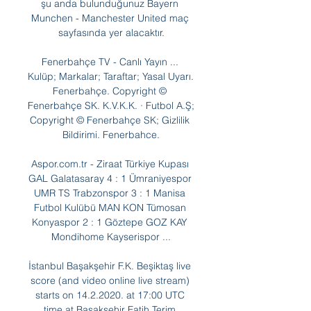
şu anda bulunduğunuz Bayern 
Munchen - Manchester United maç 
sayfasında yer alacaktır.

Fenerbahçe TV - Canlı Yayın ... 
Kulüp; Markalar; Taraftar; Yasal Uyarı. 
Fenerbahçe. Copyright © 
Fenerbahçe SK. K.V.K.K. · Futbol A.Ş; 
Copyright © Fenerbahçe SK; Gizlilik 
Bildirimi. Fenerbahce.

Aspor.com.tr - Ziraat Türkiye Kupası 
GAL Galatasaray 4 : 1 Ümraniyespor 
UMR TS Trabzonspor 3 : 1 Manisa 
Futbol Kulübü MAN KON Tümosan 
Konyaspor 2 : 1 Göztepe GOZ KAY 
Mondihome Kayserispor ...

İstanbul Başakşehir F.K. Beşiktaş live 
score (and video online live stream) 
starts on 14.2.2020. at 17:00 UTC 
time at Başakşehir Fatih Terim 