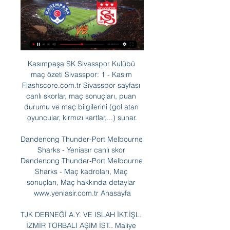
Kasımpaşa SK Sivasspor Kulübü 
maç özeti Sivasspor: 1 - Kasım 
Flashscore.com.tr Sivasspor sayfası 
canlı skorlar, maç sonuçları, puan 
durumu ve maç bilgilerini (gol atan 
oyuncular, kırmızı kartlar,...) sunar.

Dandenong Thunder-Port Melbourne 
Sharks - Yeniasır canlı skor 
Dandenong Thunder-Port Melbourne 
Sharks - Maç kadroları, Maç 
sonuçları, Maç hakkında detaylar 
www.yeniasir.com.tr Anasayfa

TJK DERNEĞİ A.Y. VE ISLAH İKT.İŞL. 
İZMİR TORBALI AŞIM İST.. Maliye 