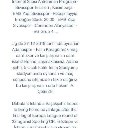
İnternet Sitesi Antrenman Programı · 
Sivasspor Tesisleri ; Kasımpaşa - 
EMS Yapı Sivasspor · Recep Tayyip 
Erdoğan Stadı. 20.00 ; EMS Yapı 
Sivasspor - Corendon Alanyaspor · 
BG Grup 4 ...

Lig de 27-12-2019 tarihinde oynanan 
Adanaspor - Fatih Karagümrük maçı 
canlı skor ve karşılaşmanın canlı 
istatistiklerine ulaşmaktasınız. Adana 
şehri, 5 Ocak Fatih Terim Stadyumu 
stadyumunda oynanan ve maç 
sonucunu sitemizden takip ettiğiniz 
bu karşılaşmanın orta hakemi A. 
Çetin dir.

Debutant Istanbul Başakşehir hopes 
to bring home advantage after the 
first leg of Europa League round of 
32 against Sporting CP,. Göztepe vs 
İstanbul Başakşehir live streaming 