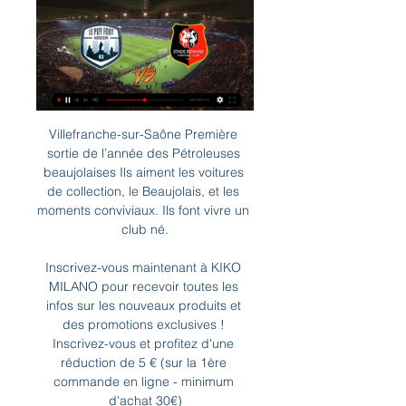
Villefranche-sur-Saône Première sortie de l’année des Pétroleuses beaujolaises Ils aiment les voitures de collection, le Beaujolais, et les moments conviviaux. Ils font vivre un club né.

Inscrivez-vous maintenant à KIKO MILANO pour recevoir toutes les infos sur les nouveaux produits et des promotions exclusives ! Inscrivez-vous et profitez d'une réduction de 5 € (sur la 1ère commande en ligne - minimum d'achat 30€)

Pronostic Mushuc Runa CSD Macara du 14/03/2020 en Serie A - First Stage – Découvrez les pronostics, les statistiques, les compos et les meilleures cotes pour le match de Football Mushuc Runa - CSD Macara réalisés par les experts sportifs de RueDesJoueurs, et tout ça gratuitement !

Ils en rêvaient, ils vont le vivre ! Après plusieurs grandes performances aux tours précédents, notamment les éliminations de Villefranche et Le Puy, deux équipes de National (soit deux niveaux d'écart), Limonest-Saint-Didier va enfin se frotter à un club de Ligue 1 !

Le Puy Rennes en direct tv ⚽ Le Puy Le Puy Rennes en direct tv ⚽ Le Puy / Rennes ▷ match Foot Coupe de France 29/02/2024 Football. COUPE DE FRANCE : regarder Le Puy en Velay Rennes en ...

Vols Pas Chers est un moteur de recherche de vols et d'hôtels puissant et avancé qui parcourt tous les sites Web de voyage importants en France.

Coupe de France. Le Puy-Rennes : sur quelle chaîne TV et il y a 1 jour — C'est le match d'une vie. Petit Poucet de la Coupe de France, Le Puy Foot 43 (N2) défiera Rennes (L1) à l'occasion des quarts de finale.

L'info sport : Rennes, ce voisin si lointain et si proche à la fois pour le Stade Brestois en replay sur France Bleu Breizh Izel. Retrouvez les émissions en réécoute gratuite et les podcasts !

Matchs en direct de Panthere Nde : calendrier, scores et resultats de l'equipe de foot de Panthere Sportive du Nde (Panthere Nde). Panthère Ndé Université Ngaoundér é: 15:30: 15:30 25.03.17: Botafogo FC 0 - 0 Panthère Ndé: 15:30: 15:30 21.03.17: Renaissance 0 - 1 Panthère Ndé: 13:30: 13:30 01.03.17: Bang Bullet 0 - 0 Panthère Ndé: Voir tous les matchs des saisons précédentes.

Rappelons que le match de football Toulouse FC vs Paris Saint-Germain sera diffusé en direct live sur la chaîne Tv Canal+ ce samedi 27 septembre 2014 à partir de 17h (Heure de Paris). De plus, les supporteurs des deux formations pourront voir le match Toulouse vs PSG en live streaming sur Internet, et ce, sur le site web de Canal Plus à l’adresse « www.canalplus.fr « .

Vous êtes enseignant et désirez intégrer un établissement privé ? Vous êtes Directeur d'établissement et avez un poste à pourvoir ? Ouvrez un compte utilisateur FABERT et mettez en ligne votre CV ou votre annonce de poste.

TV STREAMING +>)LE PUY FOOT 43 - RENNES vous trouverez la liste des chaînes diffusant Le Puy – Stade Rennais en direct. Vous pouvez également voir le match via nos partenaires paris sportifs ou via ...

Nous utilisons des cookies pour vous garantir la meilleure expérience sur notre site web. Si vous continuez à utiliser ce site, nous supposerons que vous en êtes satisfait.

Voir les infographies pour Union Saint Gilloise vs Royal Charleroi - Sporticos.com - statistiques footballistiques sous forme d'infographies. Plus de 60 championnats du monde entier

Navigation Édition précédente Édition suivante modifier La saison 2015 du championnat du Pérou de football se déroule de mai à décembre 2015 sur deux tournois: le tournoi d'ouverture et le tournoi de clôture. Dix-sept clubs participent aux deux tournois de cette saison qui voit le sacre du FBC Melgar , de la ville d' Arequipa , champion pour la deuxième fois de son histoire, qui plus.

Pour vos déplacements en France, nous avons créé des fiches horaires SNCF très précises sur lesquelles vous trouverez : le nombre de trains par jour, l'horaire du premier et du dernier train, la durée moyenne du trajet et le plus rapide, ainsi que le nombre de changements. Nous avons également créé une fiche horaire des trains vers les destinations européennes les plus attractives.

Le Puy Foot 43 - Stade Rennais en direct - Coupe de France Les fans de Football peuvent lire les derniers titres de l'actualité footballistique, des interviews, des analyses d'experts et regarder des rediffusions ...

Résultats du match Lyon Duchere - US Boulogne sur footlive.fr. Lyon Duchere - US Boulogne (France) débute le 04/10/2019 à 20:00. Avec footlive.fr suivez vos équipes de football Lyon Duchere résultats et US Boulogne résultats. Tous les résultats, les buteurs, scores en 1ère mi-temps, mi-temps , …

Le Puy / Rennes (TV/Streaming) Sur quelle chaine et - sport-tv il y a 13 heures — Le Puy / Rennes - Sur quelle chaîne TV et Streaming regarder le match de Coupe de France jeudi 29 février 2024 ?

Les condamnations et peines regroupent les différentes sanctions prononcées par le juge ou par les forces de l'ordre à l'encontre des auteurs d'infractions. Elles sont prévues par la loi et.

En poursuivant votre navigation sur ce site, vous acceptez l’utilisation de cookies destinés à améliorer la performance, vous proposer des contenus adaptés et réaliser des statistiques de consultation.

L'agence immobilière AVI située à Valenciennes propose des annonces immobilières pour l'achat de biens immobilier ou la location de biens immobilier : maison, appartement, terrain, parking et immeuble. L'agence Immobilière AVI vous propose l'estimation gratuite de votre bien immobilier.

Les culottes Suprem Pants de LILLE sont utilisées pour une. incontinence moyenne à importante. Elles s’enfilent comme. un sous vêtement classique. Discrètes – « respirables » hypoallergéniques - sans latex. Disponible en 4 tailles (S-M-L-XL) et 3 absorptions (maxi-extra-super). 39,95 € 29€ € 39,79 € 27€ € 2. AKHQM00W-1015.

As Fortuna Canon de Yaounde en direct : découvrez le résultat du match As Fortuna Canon de Yaounde live et suivez le score en direct As Fortuna Canon de Yaounde grâce à notre livescore. Match de Première Division joué le 22/12/19 12:00

Venez découvrir tous les résultats de football et principalement de Football Club Lugano sur Web Foot.be. Accès à de nombreux matchs en Streaming gratuit et possibilité de participer au remplissage d'une encyclopédie du Football.

Les condamnations et peines regroupent les différentes sanctions prononcées par le juge ou par les forces de l'ordre à l'encontre des auteurs d'infractions. Elles sont prévues par la loi et.

Le Puy Foot - Rennes : “La Coupe de France est faite pour les il y a 2 jours — Un petit coup de boost pour l'équipe, selon l'entraîneur : “Les gens viendront nous voir avec un a priori très favorable. Sur certains aspects, ...

Histoire Les débuts. C’est après la guerre de 1914/1918 que se crée, le 19 janvier 1919, une section football association au sein du Cercle sportif de Villefranche (rugby, athlétisme, etc.) cette section se maintiendra dans le giron du CSV jusqu’en 1927, vendredi 25 mars, date de création du Football club de Villefranche.

Il apparaît bien difficile de vivre une saison sans remous pour le Paris Saint-Germain autour de Neymar… Alors que le club doit préparer dans les meilleures conditions le huitième de finale.

Re: [2017-18 National, J21] Stade Lavallois - USL Dunkerque Ven 09 Fév 18, 9:03 Perrot arrière gauche c est une plaisanterie il mérite lui aussi de cirer le banc surtout que à ce poste mabussy lui est supérieur du mal à comprendre la stratégie pires !!

Frank De Boer, quel est votre sentiment sur cette équipe de Suède ?La Suède a joué assez bien. C'est une équipe bien organisée, technique, avec des joueurs talentueux, des buteurs en réussite.

Dixième du championnat, Saint-Etienne rêve de faire tomber le grand Paris Saint-Germain, leader, ce dimanche soir (21 h) en clôture de la 18e journée de Ligue 1. Suivez cette rencontre en.

Laval. Montpellier-Nantes. Sport Laval : Retrouvez le live du match, les buts marqués, les temps forts du match de foot et les statistiques. Quels sont les joueurs qui ont marqués, lesquels ont eu un carton ? Tout le match de Montpellier-Nantes est sur... Laval. Laval Nantes Angers Le Mans Autres villes . S'inscrire Se connecter Mon compte Maville. Mon compte Mon espace PRO; Déconnexion par.

Accueil Direct Foot. Vivez les matchs de Ligue2, National, CFA et CFA 2 en direct sur Foot National. Grâce à nos correspondants dans les stades, vous êtes informés en temps réel des buts.

L'Olympique lyonnais part à la chasse aux points, sur le terrain des Allemands du Bayern Munich. Deux points séparent le premier, le Bayern, du dernier, les Ecossais du Celtic...

Regarder Le Puy en Velay Rennes en streaming live direct COUPE DE FRANCE : regarder Le Puy en Velay Rennes en streaming et voir Le Puy en Velay Rennes en direct live gratuitement et en HD sur notre site le Jeudi ...

As Fortuna Canon de Yaounde en direct : découvrez le résultat du match As Fortuna Canon de Yaounde live et suivez le score en direct As Fortuna Canon de Yaounde grâce à notre livescore. Match de Première Division joué le 22/12/19 12:00

La marque Red Bull est présente dans le monde du sport depuis de nombreuses années. Elle est active en Formule 1 (Red Bull Racing team), en motocross ou en hockey sur glace. Voici quelques années, le . Article il y a 3 j. Castagne et Carrasco rêvent de demi-finales en Ligue des champions. Avec Atalanta-PSG et RB Leipzig-Atlético Madrid, ce sont deux affiches très alléchantes qui sont au.

Le partenariat conclu avec « Emisys », leader en Belgique francophone du ticketing et cashless, se traduira par le lancement d’une billetterie en ligne dès le 1er août. Simple d’utilisation, la plate-forme permettra aux supporters, notamment d’autres régions, d’acheter leur ticket en.

PSG - CAEN PSG CAEN BUTS LIGUE 1. PSG - CAEN PSG - CAEN jeudi 28 mai 2015. rania Envoyer par e-mail BlogThis! Partager sur Twitter Partager sur Facebook Partager sur Pinterest.

A quelques jours de la confrontation entre le RB Leipzig et le Paris Saint-Germain en demi-finale de la Ligue des Champions 2019-2020