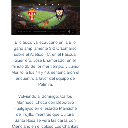
El clásico vallecaucano en la B lo ganó ampliamente 3-0 Orsomarso sobre el Atlético FC, en el Pascual Guerrero. José Enamorado, en el minuto 25 del primer tiempo, y Junior Murillo, a los 44 y 46, sentenciaron el encuentro a favor del equipo de Palmira.

Volviendo al domingo, Carlos Mannucci choca con Deportivo Hualgayoc en el estadio Mansiche de Trujillo, mientras que Cultural Santa Rosa se verá las caras con Cienciano en el coloso Los Chankas de Andahuaylas, ambos duelos están pactados para las 15:30 horas.

Disfruta de lo mejor este sábado y puedes Ver partido Liga de Quito vs Técnico Universitario 24 8 2019 fútbol ecuatoriano en vivo online si. El Nacional 17 3 2019 futbol ecuatoriano en vivo y en directo gratis en HD gracias a. gratis en HD GOL TV televisará el partido Liga de Quito vs Guayaquil City Universitario …

Cuotas y apuestas del Sporting de Gijón - Albacete hace 2 horas — Apuesta en el Sporting de Gijón - Albacete de Segunda División Española, todas las mejores cuotas para apuestas de Sporting de Gijón ...

COSTA RICA ECUADOR EUROPA GUATEMALA. Bienvenida a negocioleonisa.com. CHILE COLOMBIA COSTA RICA ECUADOR EUROPA GUATEMALA MÉXICO PANAMÁ PERÚ PUERTO RICO. línea de atención al cliente 01 8000 52 1234.

Resultado Ebro Atlético Levante UD en directo: consulte las estadísticas de Ebro Atlético Levante UD, partido del 06 January 2019 y siga el marcador en directo. Ya soy miembro. Ebro Atlético Levante UD Segunda B El 6 January 2019 a las 13h00. 1.

La Revista Palabra y Mundo Cristiano han unido sus publicaciones en torno al fallecimiento de Mons. Javier Echevarría en un único suplemento digital.

Colombia - Liga Colombiana - Finalización 2018: En vivo Envigado FC vs América de Cali - Lunes 24/Septiembre/2018 8:45 PM. Cubrimiento en línea a través de Bolivia.com

En la última fecha que se disputó entre martes y miércoles, Nacional ganó como visitante a Rubair de Quillacollo por un contundente 86-63. Los vallunos quedaron en el tercer lugar con cinco puntos en tres partidos, tienen un juego pendiente con Universidad de Santa Cruz.

Sabrina Di Paula está en Facebook. Únete a Facebook para conectar con Sabrina Di Paula y otras personas que tal vez conozcas. Facebook da a la gente el...

La ecuatoriana Mell Reasco cerró su semana de juego al vencer en tres sets a la peruana Romina Ccuno por 7-6, 4-6, 6-4, en juego correspondiente a la final del torneo COSAT categoría 14 años realizado en Cochabamba, Bolivia.

COQUIMBO.-En un gran partido, Coquimbo Unido logró un “heróico” empate a 4 goles ante San Marcos de Arica en un partido que tenía prácticamente perdido, ya que jugó todo el segundo tiempo con 10 jugadores. El encuentro se disputó por la fecha 15 de la Primera B y se disputó esta noche en.

felicidades al ganador pais: colombia nombre: eulolio alzate ospina enviaremos su balon autografiado via servientrega "disfruta tu premio" hispano futbol internacional si cumple www.hispanofutbol.com foto: felicidades al ganador pais: colombia nombre: eulolio alzate ospina enviaremos su balon autografiado via servientrega "disfruta tu premio.

Vuela a cualquier lugar de la región. Volamos a más de 15 países en el Caribe y Latinoamérica. No te pierdas de unas vacaciones increíbles en alguno de nuestros 60 destinos en los EE. UU. Nuestros vuelos salen desde San José (SJO). Gasta menos en boletos desde Costa Rica volando con Spirit Airlines.

Sporting Gijón - Albacete Balompié en vivo, resultados H2H Sporting Gijón Albacete Balompié marcadores en directo (y ver en vivo gratis video streaming en directo) comienza el 1 mar 2024 a las 19:30 (Hora UTC) en El ...

Predicción y estadísticas del partido de fútbol Deportes Quindio - Deportivo Pereira de Colombia Torneo Aguila - Clausura - Quadrangular del 23/10/2019. También están disponibles todas las predicciones de la jornada de liga Colombia Torneo Aguila - Clausura - Quadrangular

SER Deportivos Huelva, audios a la carta: vuelve a escuchar todos los programas y sus secciones. Suscríbete al podcast y accede a los últimos audios online.

Hispano Americano inició su primera gira de la temporada con un triunfo contra Boca por 52 a 55. El resultado favorable llegó el día del aniversario del club santacruceño. Mañana, el Celeste visitará a Instituto. 3 Anoche en el estadio Luis Conde, Boca Juniors recibió a Hispano Americano en el primer partido de la gira […]

Albacete Balompié - Partidos Albacete - Live Soccer TV - Partidos programados en TV, Transmisiones oficiales en línea, Marcadores de fútbol en vivo, Calendarios, Tablas de Posiciones, ...

Ver los perfiles de las personas que se llaman Maria Victoria San Jose. Únete a Facebook para conectar con Maria Victoria San Jose y otras personas que...

Escucha Cadena Dial - La mejor música en español Escucha la mejor emisora de música en español. Todo sobre Atrévete o Dial Tal Cual y las noticias y videoclips de tus artistas favoritos.

Palestina 1 Panama 8 Paraguay 1. Especialistas en embotellado de cerveza con nuestra linea Meheen y enlatado de cerveza con nuestra linea Wildgoose. Manejamos una amplia variedad de. Añade un Comentario o Imagen.. Cada semana Cerveza Zulia te trae información sobre la actualidad de la música, gastronomía,.

Santiago Morning hizo historia este sábado al lograr su primer título en el Fútbol Femenino chileno, tras vencer por 3-2 a Palestino en la final del torneo disputada en el Estadio Nacional.. que salvó tres chances de gol cerca de la línea.

Prensa Libertador FC. El romance de Omar Perdomo con el gol le dio a Libertador Fútbol Club la victoria 1-3 sobre Atlético Furrial en el estadio Monumental de Maturín, donde el delantero del cuadro alado consiguió el segundo triplete de la temporada.

Tijuana pierde su primera serie en casa y baja al segundo sitió, Laguna gana su segunda serie de manera consecutiva, mientras que Sultanes pierde dos en su gira ahora en Saltillo. Laredo barrió a Oaxaca y México se quedo con la serie ante Yucatán. Generales gana …

Envigado y Atlético Nacional cerrarán la jornada 14 de la Liga mañana a las 7:45 de la noche en el […] Deportes. 3 mayo, 2013 Sin Neider Morantes, Envigado recibirá a Nacional. El volante creativo sufrió un golpe durante la práctica que lo sacó del partido del próximo domingo..

El sábado 27 de septiembre varias cadenas de televisión transmitirán en directo la misa de beatificación de Mons. Álvaro del Portillo. El sitio web www.opusdei.es lo transmitirá en streaming a partir de las 11:50 h.

Dónde ver en directo online Sporting Gijón vs. Albacete de 1 nov 2022 — Dónde ver en directo online Sporting Gijón vs. Albacete de Segunda División 2022-2023: Canal de TV y Streaming en vivo. Antonio Vázquez. 01 ...

Los Bravos buscan comenzar a revertir la marca negativa de 6-8 para escalar posiciones en la Zona Sur que es controlada por los Guerreros de Oaxaca con 10-4, seguidos por los Diablos Rojos del México. Temas relacionados. Club León

El Sábado 28 de noviembre a las 18:00h se disputará el partido entre el Villarreal B VS Eldense correspondiente a la jornada 15 en la Ciudad Deportiva Del Villarreal (Castellón), el colegiado será el catalán SÁNCHEZ APARICIO-JOSÉ EMILIO. El Villarreal B de P. López viene de empatar {1-1} en el campo del Huracán, un partido…

Directo COPE OVIEDO Escucha en directo COPE OVIEDO de COPE a través de la radio online. Disfruta de nuestros streamings y programas en directo. Escucha también todas nuestras ...

Comentarios en directo: Atlético Tucumán - Godoy Cruz (Superliga Argentina 2017/2018, 1. Jornada) con goleadores, alineación, cambios, tarjetas amarillas y rojas directas.

Los reyes accedieron al trono de Castilla tras la Guerra de Sucesión Castellana (1475-1479) contra los partidarios de la princesa Juana, apodada "la Beltraneja", hija del rey Enrique IV de Castilla. En 1479 Fernando heredó el trono de Aragón al morir su padre, el rey Juan II de Aragón.

Aragón Radio (CARTV) Aragón Radio en directo Radio en directo. Contenidos a la carta de Aragón PROGRAMACIÓN. Lo Mejor de la Vida es Gratis 23:00. Lo Mejor de la Vida es Gratis

Sporting Gijón vs Albacete Balompié hace 16 horas — Dados completos del partido entre Sporting Gijón vs Albacete Balompié - Segunda División, en 01/03/2024. Resultado en vivo, estadísticas, ...

Distribución Satelital. La señal del debate presidencial será distribuida a través de tres capacidades satelitales distintas. Una en Banda C y dos en Banda KU (HD y SD).

Sudamericano Sub-20 Chile 2019 EN VIVO:. Argentina vs Perú - 3:10 pm. Uruguay vs Paraguay. técnico de la selección uruguaya sub-20 a poco de enfrentar a Perú en la primera fecha del Sudamericano Grupo B. El técnico uruguayo hace unos años antes que Daniel Ahmed se juntará con.

El futbolista Marco Pablo Pappa se ha convertido en el nuevo jugador del CSD Municipal para el Torneo Clausura 2017 de la Liga Nacional de Guatemala.. ya que ha jugado con tres equipos de la MLS de Estados Unidos y con un equipo de Holanda.. hora y transmisión del clásico 308 Comunicaciones y Comunicaciones, Torneo Apertura 2019.

Real Sporting de Gijón - Albacete Balompié Aquí en Oddspedia puedes rastrear fácilmente los resultados en directo y comentarios en vivo, así como las cuotas de todas las casas de apuestas y todos los ...

Obtén el resumen del partido Atlético Junior vs. Independiente Medellín. Obtén el resumen del partido Atlético Junior vs. Independiente Medellín. Ir a la navegación Presentado por. Presentado por < > Menu ESPN. Resultados. Has llegado a la edición de México. Quedarse en el sitio actual o ir a edición preferida.

Fútbol - Finlandia: consulta los últimos resultados de Kajaanin Haka y todos los resultados de Kajaanin Haka de esta temporada. Utilizamos cookies y otras tecnologías para mejorar su …

Mérida.- Leones de Yucatán apaleó por pizarra de 7-1 a Piratas de Campeche. para eliminarlo y así avanzar a la Serie de Campeonato 2016 de la Zona Sur, en camino a la Serie Final por el título de la LMB. Ante un eufórico y repleto Parque Kukulcán, 