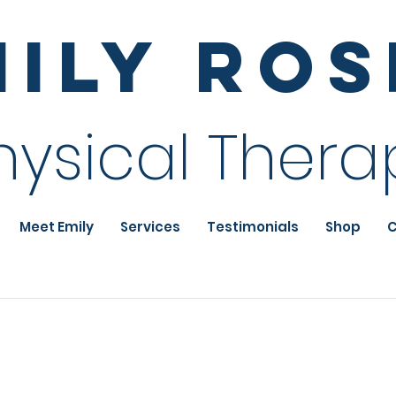
mily Ro
hysical Thera
Meet Emily
Services
Testimonials
Shop
C