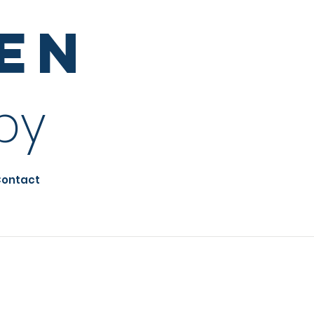
sen
py
ontact