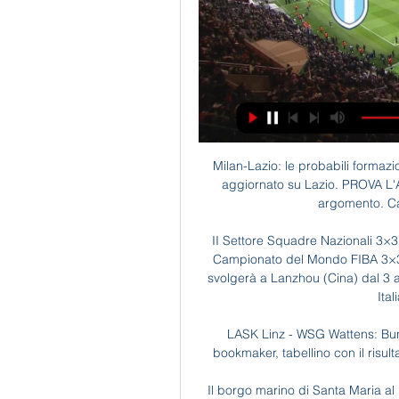
Milan-Lazio: le probabili formazioni e dove vedere la 30 set 2023 — Rimani sempre aggiornato su Lazio. PROVA L'APP DEI TIFOSI....E' GRATIS ss lazio. Sullo stesso argomento. Calcio. Infortunio per Romagnoli ...

II Settore Squadre Nazionali 3×3, in occasione del raduno e della partecipazione al Campionato del Mondo FIBA 3×3 under 23 World Cup maschile e femminile, che si svolgerà a Lanzhou (Cina) dal 3 al 6 ottobre 2019 (raduno il 30 settembre e rientro in Italia il 7 ottobre) convoca

LASK Linz - WSG Wattens: Bundesliga 2019. Quote di chiusura under/over dei bookmaker, tabellino con il risultato finale, statistiche, precedenti e prossime partite.

Il borgo marino di Santa Maria al Bagno ospita dal 2015 l’Acquario del Salento. Il suo scopo è raccontare il mare, la sua vita e la sua storia, i delicati equilibri ed il …

SERIE D – 21° Giornata Lentigione-Vigor Carpaneto 2-1 Correggese-Fiorenzuola 1-1 Imolese-Sangiovannese 1-1 Romagna Centro-Forlì 0-1 Mezzolara-Villabiagio 1-1 Rimini-Tuttocuoio 1-1 Aquila Montevarchi-Castelvetro 4-1 Colligiana-Sammaurese 1-2 Trestina-Sasso Marconi 0-0 Sansepolcro-Pianese 3-1 ECCELLENZA – 19° Giornata Fiorano-Bibbiano…

Linea C • Caratteristiche • La tutela archeologica, ambientale e dei monumenti • Tratta in esercizio: Monte Compatri/Pantano - San Giovanni • Tratta in costruzione: S. Giovanni - Fori Imperiali • Opere d. P. IVA e REG. IMPR. 05397401000 - R.E.A. 883542 Roma.

Serie D anticipo girone F. Nell’anticipo dell’undicesima giornata finisce 1 – 1 tra Santarcangelo e Avezzano. A Cinque, risponde D’Eramo a 10′ dall’epilogo. E’ un pari di carattere. Grande reazione nella ripresa. Serie D anticipo girone F

SEGUI LA LIVE TESTUALE DEL SORTEGGIO SUL NOSTRO SITO Lista.ESP Barcellona Real Madrid Atletico Madrid Valencia ITA Juventus Napoli. , 0-4, Krasnodar vs Olympiacos, -, , 2-2, Stella Rossa vs Young.

Classifica marcatori - Serie D Girone A - 2019/2020 - I AM CALCIO ALESSANDRIA. Alessandria. Classifica marcatori - Serie D Girone A - 2019/2020

Lazio: news di oggi e ultim'ora Trova la Fiorentina che ha pareggiato con la Roma... N. Cecere Pietro Scognamiglio • 21 feb. Lazio - Milan. Lazio, X, Milan. GoldBet, 3.3, 3.25, 2.2. Betway IT

Diretta.it Centro Live (disponibile per i campionati maggiori) fornisce statistiche dettagliate (possesso palla, tiri in porta, punizioni, calci d'angolo, falli), formazioni e commento in diretta. Segui il livescore Italia U18 e altri risultati sportivi ora su Diretta.it!

Virtus Francavilla-Bari: info utili per i tifosi. La SSC Bari e la Virtus Francavilla - in vista della gara in programma fra le due compagini domenica 22 settembre 2019 (ore 17:30) al «Giovanni Paolo II» di Francavilla Fontana - invitano i propri tifosi a non recarsi allo stadio se sprovvisti di tagliando d'ingresso.

Avellino: news e approfondimenti sul calciomercato i risultati e le cessioni dei calciatori più forti del campionato sulla diretta calcio di TUTTOmercatoWEB.com.

Al 13’ il Brescia potrebbe passare avanti ma Fiorillo respinge sulla linea la torsione di Corvia. Si gioca a ritmi altissimi e sono molti gli errori da entrambe le parti. Al 16’ è l’islandese Bjarnason ad approfittarne e a sorprendere tutti siglando il 2-1 per il Pescara con una deviazione sottoporta su tiro sporco di Melchiorri.

Diretta Cittadella-Benevento, live della gara e consigli quote Broken / inappropriate image? Cittadella Benevento streaming in diretta: dove vederla, no Rojadirecta

I am Calcio, social magazine sul mondo del calcio. Classifiche, pronostici e risultati in tempo reale. Accedi.. Sasso Marconi Serie D Girone D 15. Sasso Marconi: Lentigione: 27/08/2017 1 - 0: Sasso Marconi: Serie D Girone D Coppa Italia Serie D. 13-10-2019 15:00: Crema:

Probabili formazioni Fiorentina-Genoa – Domenica pomeriggio (17 marzo 2013) il Genoa sarà ospite al Franchi di Firenze per il testacoda della 29° giornata di Serie A. Se la Fiorentina ha i