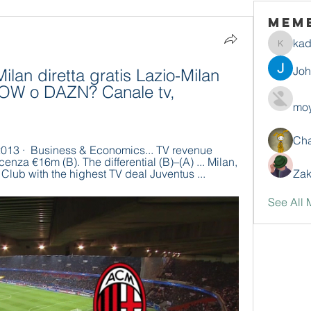
Mem
ka
kadamr
Jo
lan diretta gratis Lazio-Milan 
NOW o DAZN? Canale tv, 
moy
Ch
za €16m (B). The differential (B)–(A) ... Milan, 
lub with the highest TV deal Juventus ...
Zak
See All 