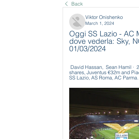
Back
Viktor Onishenko
March 1, 2024
Oggi SS Lazio - AC Mi
dove vederla: Sky, 
01/03/2024
 David Hassan, ‎ Sean Hamil ·  2013 · ‎ Business & Economics... TV revenue 
shares, Juventus €32m and Piacen
SS Lazio, AS Roma, AC Parma. C