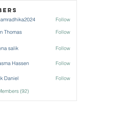
bers
damradhika2024
Follow
adhika2024
hn Thomas
Follow
na salik
Follow
asma Hassen
Follow
k Daniel
Follow
Members (92)