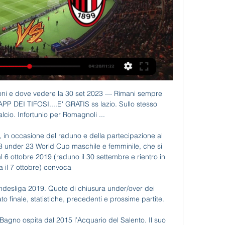
nfatti appena guadagnato il 4° posto in classifica, il Genoa è invece …

AUTOSTRADA MILANO VENEZIA . Garda World, Lago di Garda, gardasee, lake garda, italy, hotels, apartments, campings, accomodations Come arrivare: autostrada Milano-Venezia, uscita Sommacampagna, seguire le indicazioni per Villafranca; dopo 3 km girare a destra verso la località Gasparina e seguire la segnaletica del circolo.

Lazio-Milan dove vederla: Sky, NOW o DAZN? Canale tv, 15 ore fa — Lazio-Milan dove vederla: Sky, NOW o DAZN? Canale tv, diretta streaming, formazioni Super sfida nel venerdì di Serie A: il Milan di Pioli ...

Chieri - Ligorna - Coppa Italia Serie D 2019 - 2020 › Fase Finale › Trentaduesimi di Finale - Live Diretta Tabellino Streaming 25/09/2019 - I AM CALCIO LECCE

A Viterbo dice di aver trovato la sua seconda casa. Martina Caregaro, 22 anni, giovane promessa del tennis italiano, è tesserata a Roma al circolo Parioli per la serie A, ma si allena quotidianamente al Tennis Club di Viterbo e nel capoluogo della Tuscia ormai vive dall’anno scorso.

Bayern gratis [[IN DATA ODIERNA===]] Lazi | Fitness Group 14 feb 2024 — DIRETTA SS Lazio — Bayern gratis [[IN DATA ODIERNA===]] Lazio vs Bayern Monaco 14 febbraio 2024 Hai già un account S.S. Lazio? Entra!

Il prof. Lorenzo Cingolani interverrà in diretta alla trasmissione radiofonica “RADAR. Segnali dalla scienza, dalla cultura, dalla società”, sul suo progetto, premiato dalla Fondazione Telethon, per la ricerca scientifica sulle malattie genetiche rare.

Nei dettagli del match offriamo il link per la visione online Debreceni VSC Paksi diretta streaming , sponsorizzato da bet365. Se questo match è su bet365 in diretta streaming puoi vedere Debreceni VSC Paksi su PC e Mobile - Iphone, Ipad, Android o Windows Phone.

Virtus Entella - Venezia . 0:2 (0: 1) Questa partita non è stata visitata da nessun altro utente di TM . Per usare questa funzione è necessario la registrazione gratuita sul nostro sito. Clicca qui per registrarti.

Inter.it: FC Internazionale Milano - Sito Ufficiale News, video e aggiornamenti sul sito ufficiale dell'Inter - Scopri le notizie su squadra, società, interviste e le info su partite e biglietti.

Lazio Style TV Serie A TIM | Lazio-Milan, pre partita, audiocronaca e post partita (diretta) S.S.Lazio per ricevere in anteprima promozioni, sconti e novità su sslazio.it.

Pronostico e statistiche dell'incontro di calcio FC Rapperswil-Jona - FC Black Stars di Svizzera 1.Liga Promotion del 05/10/2019. Disponibili anche tutti i pronostici della …

Lazio-Milan: le probabili formazioni e dove vedere la 17 ore fa — Lazio-Milan: le probabili formazioni e dove vedere la partita in tv e in streaming Venerdì 1 marzo alle 20:45 la Lazio scenderà in campo all' ...

WhoScored.com ti fornisce statistiche di calcistiche come nessun altro, dettagliate anteprime delle partite e classifiche di competizioni da ogni parte del mondo. Le nostre statistiche approfondite e in diretta su Premier League, La Liga, Serie A, Bundesliga, Ligue 1, Eredivisie,

...1-1 Levico Terme-Pontisola 1-2 Milano City-Scanzorosciate 1-1 GIRONE C Feltre-Mestre 2-1 San Luigi-Legnago Salus 1-2 Ambrosiana-Adriese 1-1 Cjarlins Muzane-Cartigliano 3-3 Delta Rovigo-Caldiero Terme

Venerdì 27 gennaio pomeriggio con una lunga diretta (ore 15.00-18.00) da Trieste, con uno Speciale Fahrenheit, e la sera, all’interno di Radio3 Suite, con la proposta di concerto in diretta dal Teatro Manzoni di Bologna (ore 20.30) e di un Recital (ore 22.50) offerto dall’Accademia Filarmonica Romana entrambi dedicati al tema della Memoria.

Molossi sconfitti a Vallo della Lucania: tris della asd Gelbison. 30 ottobre 2016 -. Francavilla e Gelbison, ma che sul campo si sono rivelate difficili. A questo punto la domanda è di rigore: è stata sopravvalutata la squadra di Maiuri? Vista la discontinuità di risultati e soprattutto di gioco, probabilmente, sì.

FROSINONE - Che la crisi del Milan fosse soprattutto la crisi dell'attacco era evidente da almeno un mese. La conferma più brutale è arrivata contro l'avversario più debole tra gli ultimi affrontati. Lo 0-0 in casa del Frosinone penultimo, che fa seguito a quelli con Torino e Bologna e allo 0-1

Si concluderà oggi, domenica 6 ottobre 2019, questo ultimo weekend del primo lunghissimo tour de force della stagione con tante partite da non perdere per gli amanti del calcio.

Come dicevamo, l'Entella era partito fortissimo, raccogliendo tre vittorie nelle prime tre gare in programma (in casa contro il Livorno, in trasferta a Cremona, di nuovo in casa contro il Frosinone, tutte curiosamente terminate 1-0), salvo poi incepparsi. Nelle ultime quattro sono arrivati due sconfitte e …

Explore informations for Calcio Serie D - Torres - Flaminia 0-1 (23.04.2017) - 17-03-2019 activity. Explore informations for Calcio Serie D - Torres - Flaminia 0-1 (23.04.2017). Porte blindate per Mister Bucaro e il suo Avellino, in vista della fondamentale gara di Sassari.

LIVE | Warm up | Milan-Lazio | Serie A TIM 2023/24 - YouTube YouTube YouTube 57:17 YouTube Serie A 30 set 2023 30 set 2023

Vincenzo Nibali ha trionfato alla Milano-Sanremo scrivendo una nuova pagina di storia del ciclismo mondiale. Dodici anni dopo il trionfo di Pozzato, un italiano alza le braccia per primo sul traguardo della Milano-Sanremo. Lo Squalo è riuscito a sorprendere tutti gli avversari con uno spunto in

Festa di Santa Lucia, il giorno più atteso dai siracusani è arrivato. La processione comincerà alle ore 15 e sarà possibile seguirla in diretta attraverso il collegamento streaming offerto dall’Arcidiocesi di Siracusa e …

Basketime Starting Grid – 3° posto: Virtus Bologna. In evidenza. Grissin Bon – ZZ Leiden 89-69. In evidenza. LIVE STREAMING – Grissin Bon-ZZ Leiden. Minors. In evidenza. Il Santos Clevertech Reggio Emilia è campione nazionale CSI 2019.

SIENA. Pullman ribaltato, soccorsi immediati GUARDA IL VIDEO . 22.05.2019 - 11:39. 0. Sono ancora in corso le operazioni delle forze dell’ordine e dei medici sul luogo dell’incidente che ha coinvolto un pullman di turisti stranieri che s