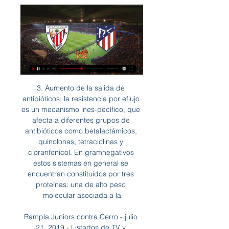
3. Aumento de la salida de antibióticos: la resistencia por eflujo es un mecanismo ines-pecífico, que afecta a diferentes grupos de antibióticos como betalactámicos, quinolonas, tetraciclinas y cloranfenicol. En gramnegativos estos sistemas en general se encuentran constituídos por tres proteínas: una de alto peso molecular asociada a la

Rampla Juniors contra Cerro - julio 21, 2019 - Listados de TV y transmisión en línea en vivo, Resultados en vivo, Noticias y videos :: Live Soccer TV

Dónde ver el partido: Athletic Club-Atlético de Madrid 14 dic 2023 — Plataformas y canales de televisión para seguir en directo el encuentro de LaLiga EA Sports este sábado a partir de las 16:15 horas en San ...

ABC (Madrid) - 16/03/2009, p. 80 - 80 DEPORTES Fútbol s Resultados y clasificaciones LUNES 16 s 3 s 2009 ABC LIGA BBVA RESULTADOS Almería- Barcelona Athletic- Real Madrid Atlético- Villarreal Betis- Osasuna Español- Mallorca Málaga- Sevilla Racing- Numancia Sporting- D

Athletic vs Atlético en vivo gratis Athletic Club 29/02/2024 hace 7 horas — ¿Como ver petanca en directo? Visita nuestro canal de Youtube y MIRA EN VIVO ONLINE Atlético Madrid vs Athletic Club de 18 sept 2021 ...

UNESCO impulsa colaboración con pueblos indígenas en Reservas de Biosfera en América Latina y el Caribe. 24.10.19. La UNESCO se reúne por primera vez con la Red de Escuelas de Formación de Fiscales de Iberoamérica. 18.10.19. Uruguay tendrá un Centro Experimental Regional de Tecnologías de Saneamiento, auspiciado por UNESCO. 17.10.19

Atlético de Madrid - Athletic Club: horario y dónde ver el 7 feb 2024 — Consulta a qué hora es y en qué canal ver por TV el Atlético de Madrid - Athletic Club de las semifinales de la Copa del Rey.

Beristain trabaja con un modo de hacer consistente en dibujos abocetados primarios y cambiantes, trato ajustado al cromatismo, esquisito gusto tanto por la fuerza como por la calidad técnica, y lenta y madurada hechura de poso y reposo hasta la versión final en un proceso previo al …

((FÚTBOL)) Ver Athletic-Atlético Madrid en vivo hoy hace 6 horas — 0' 45' 45' 90' Atlético de Madrid vs Athletic: fecha, hora, canal, TV y 19 feb 2023 — Dónde ver online en directo LaLiga en España: TV y ...

Argentina Venezuela resultado partido en directo (y ver en vivo online video streaming en directo) comienza el 7.4.2017. a las 00:00 (Hora UTC). Futsal Copa America, International.

Delfín empató 2-2 con Independiente del Valle por Serie A de Ecuador. Delfín Sporting Club empató 2-2 ante Independiente del Valle y podría perder la punta de la Serie A de Ecuador. Agencia EFE.. Atlético Nacional e Independiente del Valle lucharán en el último combate para obtener el título de Copa Libertadores. Jorge Barraza.

Gimnasia y Esgrima recibirá este domingo a su homónimo, Gimnasia y Esgrima de Jujuy,. (1 a 2), Sarmiento de Junín (1 a 4) e igualó con All Boys y Deportivo Riestra (ambos 0 a 0). El equipo de Diego Pozo tendrá tres cambios con respecto a su último partido: Ramírez por Mansilla, Cortés por Carrizo y Morales por Berterame.

Aquí te traemos la información en donde podrás seguir el partido en vivo y en directo entre los equipos Macara vs Guayaquil City FC en una jornada más del Liga Ecuatoriana en vivo por Internet, el partido se llevará a cabo este Lunes 9 de Abril del 2018 en el horario …

Una línea trazada en el piso con cinta adhesiva negra señala los límites de cada país: la puerta principal y el salón de libros para niños quedan en territorio estadounidense, mientras que el resto de la colección y la sala de lectura están en Canadá. La curiosa biblioteca con una cinta negra en el piso que está atravesada por una.

Dámaso Simón Dalmacio Vélez Sarsfield nació en la cordobesa localidad de Amboy, el 18 de febrero de 1800. De joven estudió en el tradicional Colegio Nacional Nuestra Señora de Monserrat de Córdoba y pronto, recibido de abogado en la Universidad Nacional de …

Sigue en directo y online el partido de la 5ª jornada de la Liga Santander 2019 / 2020. Resultados y datos al minuto. Temas del. Gran pase de Santi Mina para el ingreso en el área de Brais, que a punto está de marcar el 0-1.. pero en la siguiente jugada Koke progresa y conecta un derechazo que desvía Rubén Blanco de nuevo a córner. 51'

Herediano y Deportivo Saprissa se medirán este sábado 12 de octubre por la novena jornada de la primera división de Costa Rica. Herediano vs Saprissa en vivo. En el encuentro que se disputará en el estadio Eladio Rosabal Cordero (Heredia), la pelota rodará a las 21:00 de Colombia y México,.

Me parece que el Monterrey lleva las de ganar el grupo, la lucha va a estar entre Saprissa y el Marathon. Espero que esta vez si podamos avanzar bastante en el torneo y ganarlo que es lo mas importante, claro que primero debemos sacar a buenos equipos, sobre todo los Mexicanos.

Miramar le ganó 2 a 1 a Deportivo Maldonado en el Méndez Piana, luego de comenzar cayendo 1 a 0 con gol de Eduardo Fernández para los Fernandinos. De la mano de Carlos Rodríguez y Federico Fernández, que está en un gran momento, los cebritas siguen en posición de ascenso directo ¿POR LOS PLAYOFFS O POR SALVARSE?

Alexis Musialek (FRA) y Omar Salman (BEL) dejaban sin opciones a los peninsulares Juan Pablo Canas García y Benjamín Winter López. Por último remataba la jornada la doble victoria de los británicos Ryan Peniston y Andrew Watson. Ganaban a los españoles Sergio Perez Contri y …

La Ciudad de Quimilí será la sede para le primera edición del Torneo Provincia Femenino de Fútbol 5. El sábado 5, en la cancha de Quimilí Central se desarrollará el Torneo Provincial de Fútbol Femenino 5, que organiza y fiscaliza la Federación Provincial de Fútbol de Santiago del Estero.

La web más completa con toda la información de las categorías TC Turismo Carretera, TC Pistas, Tc Mouras, TC Pista Mouras, TN Clase 2 y Clase 3.

Hoy (25-09-2018) estamos para relatar el partido en vivo Envigado – America de Cali que se jugará a las 00:45. Falta poco para el encuentro y con nuestro equipo SteamingScore.Net estamos preparados para ofrecerles una en directo narración de alta calidad.

Últimas noticias de emiratos arabes. Todas las noticias, imágenes y videos lo encuentras en La República. Noticias de emiratos arabes. 2019 M08 23 | 22:58 h; Mujer pide el divorcio a su esposo por ser “demasiado perfecto.

La Policía ha retenido a 35 aficionados radicales del Badajoz en las horas previas al duelo de Liga de Segunda división B entre el Cartagena y el conjunto extremeño después de asaltar un bar en el que se encontraban seguidores del conjunto rival Según informa La Verdad, los aficionados del

TEMPORADA 2019 ASTROS VS SOLES JUEGO 1 DE LA SERIE LNBP 2019 Ver en vivo. Boletos; Sitios de interes Historia;. Galerías; Academia; Temporada 2019 Panteras de Aguascalientes vs Soles Juego 1 de la serie. Inicio / Temporada 2019 Panteras de Aguascalientes vs Soles Juego 1 de la serie 2019-10-17 18:30 Liga LNBP 2019. Panteras de.

Tenis Simone Roncalli, Calendario,. Fútbol australiano Balonmano ⚽ Fútbol sala Tenis de mesa Snooker Bádminton Críquet. Mauro De Maio v Simone Roncalli 7-5,2-6,2-6 : ITF M15 El Cairo:

Sorpresiva e ilegalmente, el luchador social y prisionero político Mauricio Hernández Norambuena, Ramiro, cautivo en diversas cárceles de Brasil desde hace 17 años y medio, fue trasladado silenciosamente y sin aviso a sus abogados y familiares, desde la Penitenciaría de Avaré a las instalaciones de la Policía Federal de Sao Paulo.

Consiga nuestros pronósticos y sigue el resultado de tus apuestas en directo del partido 1. FC Heidenheim 1846 vs. SV Darmstadt 98 de 2ª Bundesliga (Fútbol) el 20.09.2019.

Juegos de fútbol gratis - Juegos.com ¿Te encanta el fútbol? ¿No puedes salir de tu casa? ¿O prefieres ser un hincha y no un jugador? Puedes patear un rato la pelota, …

Por Rodrigo Fernàndez: El conjunto de Maldonado BBC se enfrentó, el pasado Sabado, a Olimpia BBC de Montevideo por la 8va fecha del Reclasificatorio de la Liga Uruguaya 2013 en la cancha del Club …

Estamos orgullosos de ofrecer el precio más bajo disponible para quienes reservan directamente en nuestro sitio web. Esta característica es nuestra confirmación de esa garantía. Reserva directa permite además brindar a nuestros huéspedes estancias con el nivel de servicio---- …

Vaqueros Unión Laguna venció esta noche 6-2 a los Generales de Durango en el Estadio de la Revolución y se mantienen con vida en la Liga Mexicana de Beisbol (LMB) en la lucha por los playoffs. Y es que el triunfo guinda, combinado con la derrota de Rieleros ante los Saraperos de Saltillo en

Paraguay vs Colombia el resultado en vivo en la liga Copa América. Presentamos el resultado en vivo, la composición de los equipos antes del partido, los goleadores, las estadísticas y la tabla de posiciones

Delfín dejó sin liderato a Universidad Católica tras derrotarlo este sábado por 2-1,. Mientras que Guayaquil City dio cuenta fácil por 3-0 de Olmedo de Riobamba y salió de los últimos puestos de la tabla de posiciones.. resultados en directo, clasificaciones y estadísticas: Primera División,.

Deportivo Capiatá derrotó 2-1 a Santaní en su estadio por la duodécima fecha del torneo Apertura. El local comenzó perdiendo y dio vuelta el marcador, Santaní que sigue sin ganar. El auriazul se ubica en el tercer lugar de la clasificación con Guaraní. El Erico Galeano fue la …

También tenemos en vivo todos los partidos del Real Madrid, Barcelona, Manchester United, Liverpool, Bayern, Chelsea, Arsenal, Atletico Madrid, Colo Colo, Universidad de Chile, Chivas, Atlas, River Plate, Boca Juniors, Atletico Nacional, etc. TODO EL FUTBOL GRATIS Y EN ESPAÑOL POR LA PÁGINA WEB HTTP://VEOPARTIDOS.COM

59' Remate fallado por Kener Arce (Macará) remate con la derecha desde mas de 30 metros el balón se pierde por el lado derecho de la portería de libre directo. 58' Carlos Arboleda (Macará) ha recibido una falta en campo contrario. 58' Falta de Fran Supayabe (Guabirá).

Atlético Nacional vs Tolim